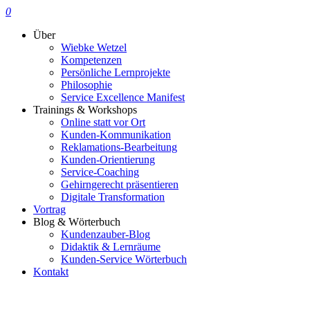
0
Über
Wiebke Wetzel
Kompetenzen
Persönliche Lernprojekte
Philosophie
Service Excellence Manifest
Trainings & Workshops
Online statt vor Ort
Kunden-Kommunikation
Reklamations-Bearbeitung
Kunden-Orientierung
Service-Coaching
Gehirngerecht präsentieren
Digitale Transformation
Vortrag
Blog & Wörterbuch
Kundenzauber-Blog
Didaktik & Lernräume
Kunden-Service Wörterbuch
Kontakt