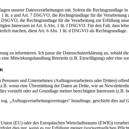
en unserer Datenverarbeitungen mit. Sofern die Rechtsgrundlage in d
. 1 lit. a und Art. 7 DSGVO, die Rechtsgrundlage für die Verarbeitung
DSGVO, die Rechtsgrundlage für die Verarbeitung zur Erfüllung unsere
gten Interessen ist Art. 6 Abs. 1 lit. f DSGVO. Für den Fall, dass leb
erlich machen, dient Art. 6 Abs. 1 lit. d DSGVO als Rechtsgrundlage.
lärung zu informieren. Ich passe die Datenschutzerklärung an, sobald 
 eine Mitwirkungshandlung Ihrerseits (z.B. Einwilligung) oder eine son
en
ersonen und Unternehmen (Auftragsverarbeitern oder Dritten) offenbare
(z.B. wenn eine Übermittlung der Daten an Dritte, wie an Newsletterdie
ng dies vorsieht oder auf Grundlage meiner berechtigten Interessen (z.B.
s sog. „Auftragsverarbeitungsvertrages“ beauftrage, geschieht dies au
en Union (EU) oder des Europäischen Wirtschaftsraums (EWR)) verarbe
folgt dies nur, wenn es zur Erfüllung meiner (vor)vertraglichen Pflich