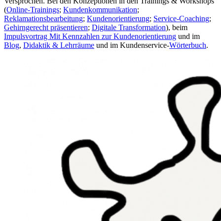
Versprochen. Bei den Konzeptionen in den Trainings & Workshops
(
Online-Trainings
;
Kundenkommunikation
;
Reklamationsbearbeitung
;
Kundenorientierung
;
Service-Coaching
;
Gehirngerecht präsentieren
;
Digitale Transformation
), beim
Impulsvortrag Mit Kennzahlen zur Kundenorientierung
und im
Blog
,
Didaktik & Lehrräume
und im Kundenservice-
Wörterbuch
.